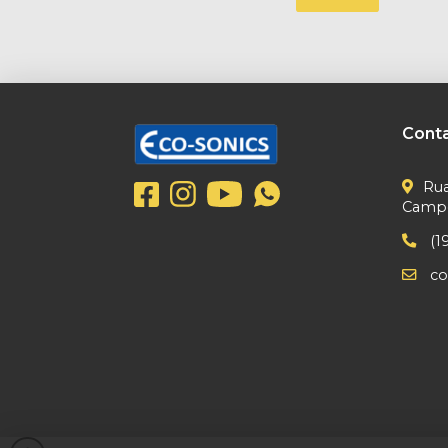
Cont
Rua
Campes
(1
co