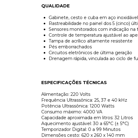
QUALIDADE
Gabinete, cesto e cuba em aço inoxidáve
Rastreabilidade no painel dos 5 (cinco) últ
Sensores monitorados com indicação na te
Controle de temperatura ajustável ao ap
Tampa de acrílico altamente resistente
Pés emborrachados
Circuitos eletrônicos de última geração
Drenagem rápida, vinculada ao ciclo de 
ESPECIFICAÇÕES TÉCNICAS
Alimentação:
220 Volts
Frequência Ultrassônica:
25, 37 e 40
kHz
Potência Ultrassônica:
1200
Watts
Consumo máximo:
40
00 VA
Capacidade aproximada em litros:
32 Litros
Aquecimento ajustável:
30 a 65°C (± 5°C)
Temporizador Digital:
0
a 99 Minutos
Dimensões cesto:
62
0 x 260 x 140 mm