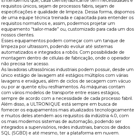
Entendemos que, cada cliente/fabricante tem necessidades e
requisitos únicos, sejam de processos fabris, sejam de
especificações e qualidade de limpeza. Dessa forma, dispomos
de uma equipe técnica treinada e capacitada para entender os
requisitos normativos e, assim, podermos projetar um
equipamento “tailor-made” ou, customizado para cada um dos
nossos clientes.
Esses equipamentos podem começar com um tanque de
limpeza por ultrassom, podendo evoluir até sistemas
automatizados e integrados a robôs. Com possibilidade de
montagem dentro de células de fabricação, onde o operador
não precisa ter acesso.
As lavadoras ultrassônicas industriais podem possuir, desde um
único estágio de lavagem até estágios múltiplos com várias
lavagens e enxágues, além de ciclos de secagem com vácuo
ou por ar quente e/ou resfriamentos. As máquinas contam
com vários modelos de transporte entre esses estágios,
sempre de acordo com a necessidade de cada processo fabril.
Além disso, a ULTRONIQUE está sempre em busca de
fornecer os equipamentos mais atualizados tecnologicamente
e muitos deles atendem aos requisitos da indústria 4.0, com
os mais modernos sistemas de automação, podendo ser
integrados a supervisórios, redes industriais, bancos de dados
SQL (SGBD) e até mesmo, ter a plataforma em nuvem.