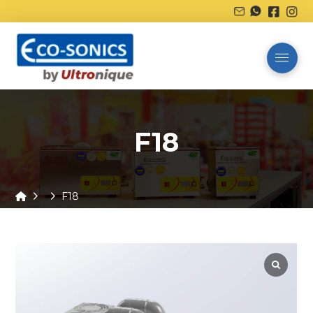
F18
Home
F18