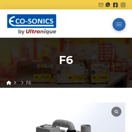
F6
Home
F6