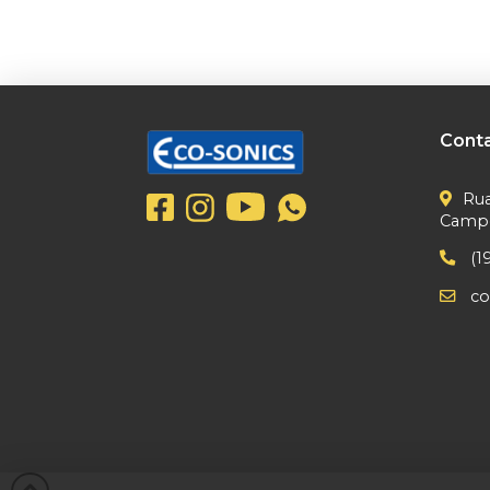
Cont
Rua
Campes
(1
co