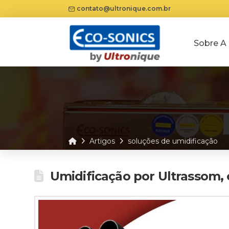
contato@ultronique.com.br
Sobre A
Home
Artigos
soluções de umidificação
Umidificação por Ultrassom, 